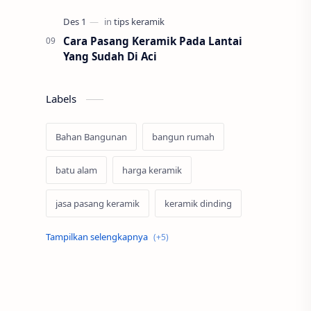
Cara Pasang Keramik Pada Lantai
Yang Sudah Di Aci
Labels
Bahan Bangunan
bangun rumah
batu alam
harga keramik
jasa pasang keramik
keramik dinding
keramik lantai
konstruksi baja
Merk Keramik
Renovasi
tips keramik