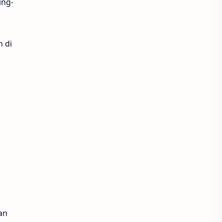
ing-
n di
an