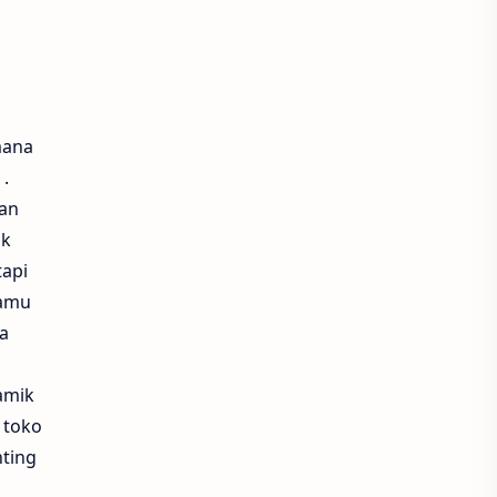
mana
 .
ian
ik
tapi
tamu
ga
amik
 toko
nting