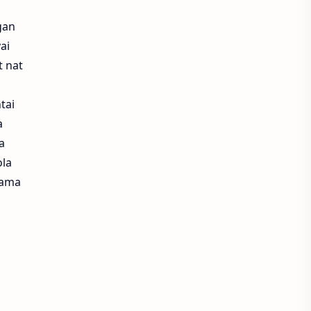
gan
ai
t nat
tai
a
a
ola
sama