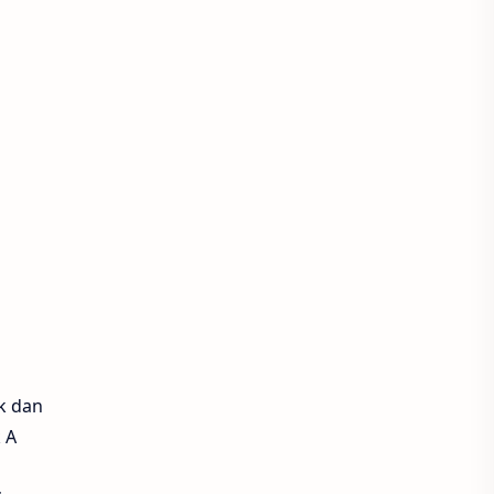
k dan
 A