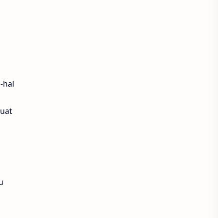
-hal
uat
u