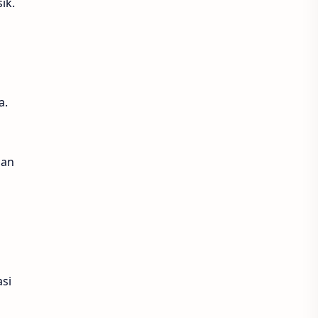
ik.
a.
nan
si