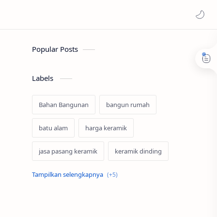
Popular Posts
Labels
Bahan Bangunan
bangun rumah
batu alam
harga keramik
jasa pasang keramik
keramik dinding
keramik lantai
konstruksi baja
Merk Keramik
Renovasi