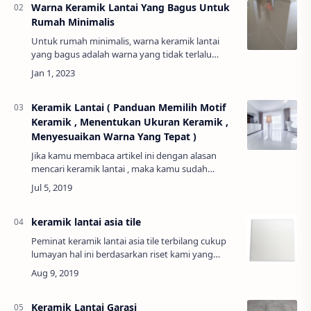
Warna Keramik Lantai Yang Bagus Untuk
Rumah Minimalis
Untuk rumah minimalis, warna keramik lantai
yang bagus adalah warna yang tidak terlalu
mencolok atau terlalu terang. Warna keramik
lantai yang neutral seperti putih, abu-abu, atau …
Keramik Lantai ( Panduan Memilih Motif
Keramik , Menentukan Ukuran Keramik ,
Menyesuaikan Warna Yang Tepat )
Jika kamu membaca artikel ini dengan alasan
mencari keramik lantai , maka kamu sudah
berada pada tempat yang tepat untuk mencari
referensi sebelum membeli keramik lantai. Karena
…
keramik lantai asia tile
Peminat keramik lantai asia tile terbilang cukup
lumayan hal ini berdasarkan riset kami yang
sedang mencari keramik lantai asia tile Salah satu
alasan kenapa banyak yang mengguna…
Keramik Lantai Garasi