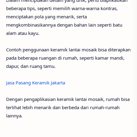
Dalam menciptakan desain yang unik, perlu diaplikasikan
beberapa tips, seperti memilih warna-warna kontras,
menciptakan pola yang menarik, serta
mengkombinasikannya dengan bahan lain seperti batu
alam atau kayu.
Contoh penggunaan keramik lantai mosaik bisa diterapkan
pada beberapa ruangan di rumah, seperti kamar mandi,
dapur, dan ruang tamu.
Jasa Pasang Keramik Jakarta
Dengan pengaplikasian keramik lantai mosaik, rumah bisa
terlihat lebih menarik dan berbeda dari rumah-rumah
lainnya.