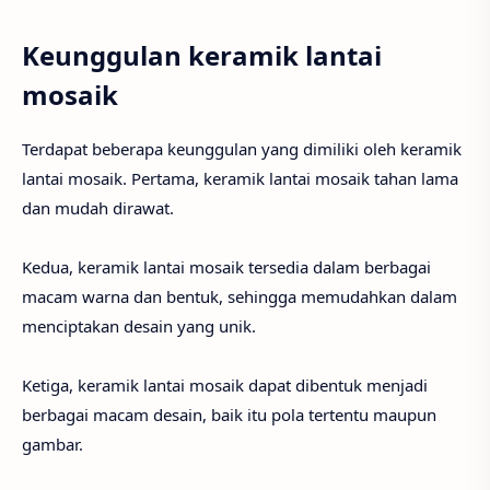
Keunggulan keramik lantai
mosaik
Terdapat beberapa keunggulan yang dimiliki oleh keramik
lantai mosaik. Pertama, keramik lantai mosaik tahan lama
dan mudah dirawat.
Kedua, keramik lantai mosaik tersedia dalam berbagai
macam warna dan bentuk, sehingga memudahkan dalam
menciptakan desain yang unik.
Ketiga, keramik lantai mosaik dapat dibentuk menjadi
berbagai macam desain, baik itu pola tertentu maupun
gambar.