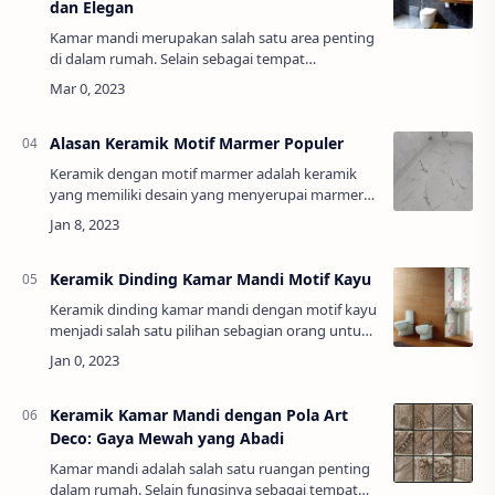
dan Elegan
Kamar mandi merupakan salah satu area penting
di dalam rumah. Selain sebagai tempat
membersihkan diri, kamar mandi juga dapat
menjadi area relaksasi bagi pemilik rumah.Dalam
mencip…
Alasan Keramik Motif Marmer Populer
Keramik dengan motif marmer adalah keramik
yang memiliki desain yang menyerupai marmer
alami. Motif ini dapat diterapkan pada berbagai
jenis keramik, seperti lantai, dinding, atau …
Keramik Dinding Kamar Mandi Motif Kayu
Keramik dinding kamar mandi dengan motif kayu
menjadi salah satu pilihan sebagian orang untuk
memberikan tampilan alami dan elegan pada
ruangan kamar mandi.Motif kayu dapat
memberi…
Keramik Kamar Mandi dengan Pola Art
Deco: Gaya Mewah yang Abadi
Kamar mandi adalah salah satu ruangan penting
dalam rumah. Selain fungsinya sebagai tempat