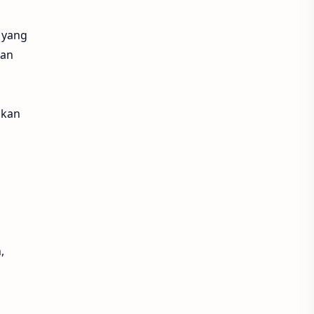
 yang
han
hkan
g
,