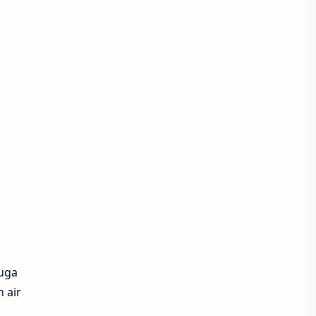
juga
 air