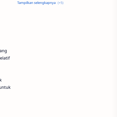
keramik lantai
konstruksi baja
Merk Keramik
Renovasi
tips keramik
yang
latif
k
 untuk