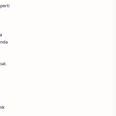
perti
da
enda
pat.
mik