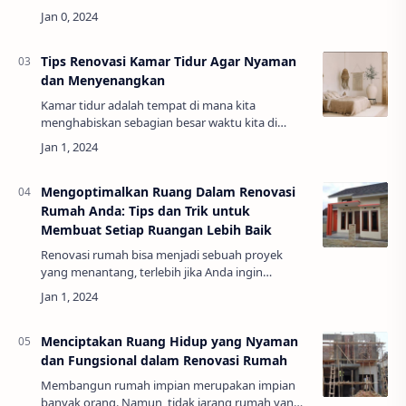
keputusan besar yang memerlukan
pertimbangan matang. Artikel ini akan
membahas faktor-faktor kunci y…
Tips Renovasi Kamar Tidur Agar Nyaman
dan Menyenangkan
Kamar tidur adalah tempat di mana kita
menghabiskan sebagian besar waktu kita di
rumah. Oleh karena itu, penting bagi kamar tidur
untuk menjadi tempat yang nyaman dan
menyenangkan …
Mengoptimalkan Ruang Dalam Renovasi
Rumah Anda: Tips dan Trik untuk
Membuat Setiap Ruangan Lebih Baik
Renovasi rumah bisa menjadi sebuah proyek
yang menantang, terlebih jika Anda ingin
menciptakan ruangan yang nyaman dan
memuaskan. Banyak orang menghabiskan waktu
dan uang mereka un…
Menciptakan Ruang Hidup yang Nyaman
dan Fungsional dalam Renovasi Rumah
Membangun rumah impian merupakan impian
banyak orang. Namun, tidak jarang rumah yang