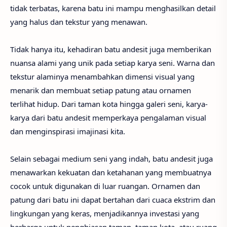
tidak terbatas, karena batu ini mampu menghasilkan detail
yang halus dan tekstur yang menawan.
Tidak hanya itu, kehadiran batu andesit juga memberikan
nuansa alami yang unik pada setiap karya seni. Warna dan
tekstur alaminya menambahkan dimensi visual yang
menarik dan membuat setiap patung atau ornamen
terlihat hidup. Dari taman kota hingga galeri seni, karya-
karya dari batu andesit memperkaya pengalaman visual
dan menginspirasi imajinasi kita.
Selain sebagai medium seni yang indah, batu andesit juga
menawarkan kekuatan dan ketahanan yang membuatnya
cocok untuk digunakan di luar ruangan. Ornamen dan
patung dari batu ini dapat bertahan dari cuaca ekstrim dan
lingkungan yang keras, menjadikannya investasi yang
berharga untuk penghiasan taman, taman kota, atau ruang