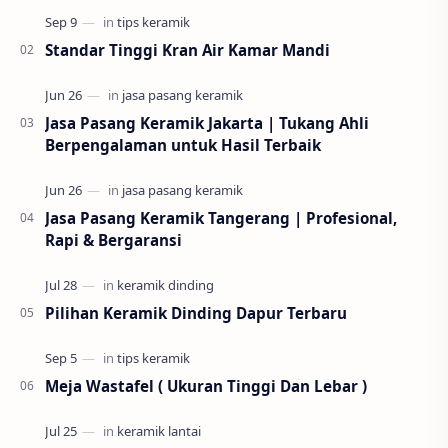
Standar Tinggi Kran Air Kamar Mandi
Jasa Pasang Keramik Jakarta | Tukang Ahli
Berpengalaman untuk Hasil Terbaik
Jasa Pasang Keramik Tangerang | Profesional,
Rapi & Bergaransi
Pilihan Keramik Dinding Dapur Terbaru
Meja Wastafel ( Ukuran Tinggi Dan Lebar )