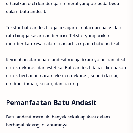
dihasilkan oleh kandungan mineral yang berbeda-beda
dalam batu andesit.
Tekstur batu andesit juga beragam, mulai dari halus dan
rata hingga kasar dan berpori. Tekstur yang unik ini
memberikan kesan alami dan artistik pada batu andesit.
Keindahan alami batu andesit menjadikannya pilihan ideal
untuk dekorasi dan estetika. Batu andesit dapat digunakan
untuk berbagai macam elemen dekorasi, seperti lantai,
dinding, taman, kolam, dan patung.
Pemanfaatan Batu Andesit
Batu andesit memiliki banyak sekali aplikasi dalam
berbagai bidang, di antaranya: