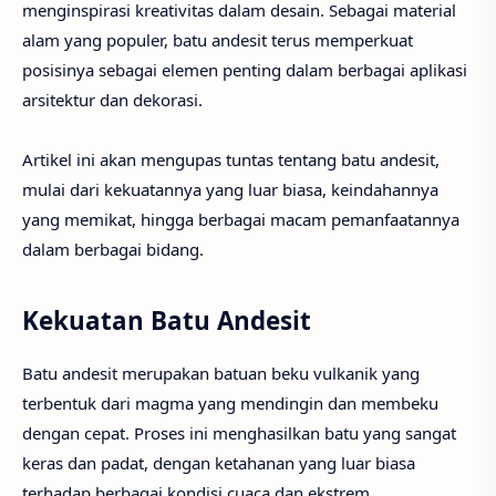
menginspirasi kreativitas dalam desain. Sebagai material
alam yang populer, batu andesit terus memperkuat
posisinya sebagai elemen penting dalam berbagai aplikasi
arsitektur dan dekorasi.
Artikel ini akan mengupas tuntas tentang batu andesit,
mulai dari kekuatannya yang luar biasa, keindahannya
yang memikat, hingga berbagai macam pemanfaatannya
dalam berbagai bidang.
Kekuatan Batu Andesit
Batu andesit merupakan batuan beku vulkanik yang
terbentuk dari magma yang mendingin dan membeku
dengan cepat. Proses ini menghasilkan batu yang sangat
keras dan padat, dengan ketahanan yang luar biasa
terhadap berbagai kondisi cuaca dan ekstrem.