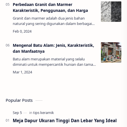
Perbedaan Granit dan Marmer
Karakteristik, Penggunaan, dan Harga
Granit dan marmer adalah dua jenis bahan
natural yang sering digunakan dalam berbagai
aplikasi, seperti dalam pembuatan meja dapur,
lantai, dan dinding. Meskipun memiliki
kemiripan…
Mengenal Batu Alam: Jenis, Karakteristik,
dan Manfaatnya
Batu alam merupakan material yang selalu
diminati untuk mempercantik hunian dan taman.
Keindahannya yang alami dan tahan lama
menjadikannya pilihan populer untuk dekorasi
interior …
Popular Posts
Meja Dapur Ukuran Tinggi Dan Lebar Yang Ideal