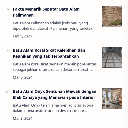
memukau, bat…
Fakta Menarik Seputar Batu Alam
Palimanan
Batu alam Palimanan adalah jenis batu yang
diperoleh dari daerah Palimanan, yang terletak di
provinsi Jawa Barat, Indonesia. Batu ini terkenal
karena kekayaan warna dan teksturnya …
Batu Alam Koral Sikat Kelebihan dan
Keunikan yang Tak Terbantahkan
Batu alam koral sikat semakin meraih popularitas
sebagai pilihan utama dalam dekorasi rumah.
Menawarkan estetika unik dan tekstur yang
menarik, batu ini tidak hanya menghadirkan ke…
Batu Alam Onyx Sentuhan Mewah dengan
Efek Cahaya yang Menawan pada Interior
Batu Alam Onyx telah lama menjadi primadona
dalam dunia arsitektur dan desain interior
sebagai material mewah yang menawan.
Keistimewaannya tidak hanya terletak pada
keindahannya y…