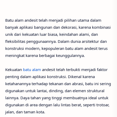
Batu alam andesit telah menjadi pilihan utama dalam
banyak aplikasi bangunan dan dekorasi, karena kombinasi
unik dari kekuatan luar biasa, keindahan alami, dan
fleksibilitas penggunaannya. Dalam dunia arsitektur dan
konstruksi modern, kepopuleran batu alam andesit terus
meningkat karena berbagai keunggulannya.
Kekuatan
batu alam
andesit telah terbukti menjadi faktor
penting dalam aplikasi konstruksi. Dikenal karena
ketahanannya terhadap tekanan dan abrasi, batu ini sering
digunakan untuk lantai, dinding, dan elemen struktural
lainnya. Daya tahan yang tinggi membuatnya ideal untuk
digunakan di area dengan lalu lintas berat, seperti trotoar,
jalan, dan taman kota.