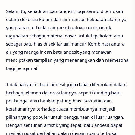
Selain itu, kehadiran batu andesit juga sering ditemukan
dalam dekorasi kolam dan air mancur. Kekuatan alaminya
yang tahan terhadap air membuatnya cocok untuk
digunakan sebagai material dasar untuk tepi kolam atau
sebagai batu hias di sekitar air mancur. Kombinasi antara
air yang mengalir dan batu andesit yang menawan
menciptakan tampilan yang menenangkan dan memesona
bagi pengamat.
Tidak hanya itu, batu andesit juga dapat ditemukan dalam
berbagai elemen dekorasi lainnya, seperti dinding batu,
pot bunga, atau bahkan patung hias. Kekuatan dan
ketahanannya terhadap cuaca membuatnya menjadi
pilihan yang populer untuk penggunaan di luar ruangan.
Dengan sentuhan artistik yang tepat, batu andesit dapat
menjadi pusat perhatian dalam desain ruang terbuka.