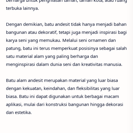
terbuka lainnya.
Dengan demikian, batu andesit tidak hanya menjadi bahan
bangunan atau dekoratif, tetapi juga menjadi inspirasi bagi
karya seni yang memukau. Melalui seni ornamen dan
patung, batu ini terus memperkuat posisinya sebagai salah
satu material alam yang paling berharga dan
menginspirasi dalam dunia seni dan kreativitas manusia.
Batu alam andesit merupakan material yang luar biasa
dengan kekuatan, keindahan, dan fleksibilitas yang luar
biasa. Batu ini dapat digunakan untuk berbagai macam
aplikasi, mulai dari konstruksi bangunan hingga dekorasi
dan estetika.